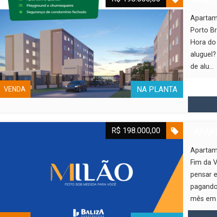
APART
Apartam
Porto Br
Hora do 
aluguel
de alu...
NA PLANTA
VENDA
R$ 198.000,00
APART
Apartam
Fim da V
pensar 
pagando 
mês em 1