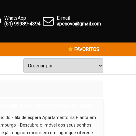
WhatsApp
E-mail
(51) 99989-4394
apenovo@gmail.com
FAVORITOS
 HAMBURGO - SANTO AFONSO - APAR...
dido - fila de espera Apartamento na Planta em
mburgo - Descubra o imóvel dos seus sonhos
ocê já imaginou morar em um lugar que oferece