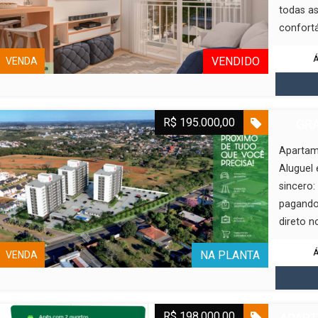
todas a
confortá
Á
VENDIDO
VENDA
R$ 195.000,00
GRA
Apartam
Aluguel 
sincero:
pagando 
direto no
Á
NA PLANTA
VENDA
R$ 198.000,00