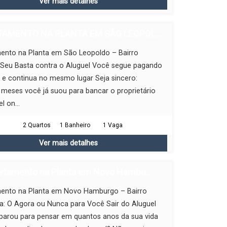
Ver mais detalhes
AMENTO NA PLANTA EM SÃO LEOPOL...
ento na Planta em São Leopoldo – Bairro
: Seu Basta contra o Aluguel Você segue pagando
 e continua no mesmo lugar Seja sincero:
meses você já suou para bancar o proprietário
l on...
2 Quartos
1 Banheiro
1 Vaga
Ver mais detalhes
rtamento na Planta em Novo Hambu...
ento na Planta em Novo Hamburgo – Bairro
a: O Agora ou Nunca para Você Sair do Aluguel
parou para pensar em quantos anos da sua vida