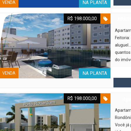
NA PLANTA
VENDA
R$ 198.000,00
APART
Apartam
Feitoria
aluguel…
quantos 
do imóve
NA PLANTA
VENDA
R$ 198.000,00
Apa
Apartam
Rondôni
Você já 