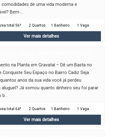
s comodidades de uma vida moderna e
vel? Bem-...
rea total 56²
2 Quartos
1 Banheiro
1 Vaga
Ver mais detalhes
VATAÍ - CADIZ - APARTAMENTO NA P...
ento na Planta em Gravataí – Dê um Basta no
e Conquiste Seu Espaço no Bairro Cadiz Seja
 quantos anos da sua vida você já perdeu
aluguel? Já somou quanto dinheiro seu foi parar
 b...
rea total 64²
2 Quartos
1 Banheiro
1 Vaga
Ver mais detalhes