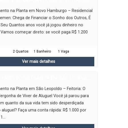
AMENTO NA PLANTA EM NOVO HAMBU...
ento na Planta em Novo Hamburgo – Residencial
emen: Chega de Financiar o Sonho dos Outros, É
Seu Quantos anos você já jogou dinheiro no
? Vamos começar direto: se você paga R$ 1.200
2 Quartos
1 Banheiro
1 Vaga
Ver mais detalhes
AMENTO NA PLANTA EM SÃO LEOPOL...
ento na Planta em São Leopoldo – Feitoria: O
ergonha de Viver de Aluguel Você já parou para
em quanto da sua vida tem sido desperdiçada
aluguel? Faça uma conta rápida: R$ 1.000 por
...