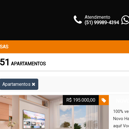
Atendimento
(51) 99989-4394
SAS
51
APARTAMENTOS
Apartamentos
R$ 195.000,00
NOVO
100% ven
Novo Ha
aqui! V