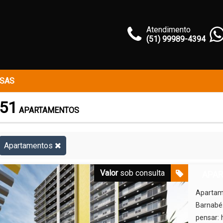
Atendimento
(51) 99989-4394
SAS
51
APARTAMENTOS
Apartamentos
Valor
sob consulta
APAR
Apartam
Barnabé
pensar: