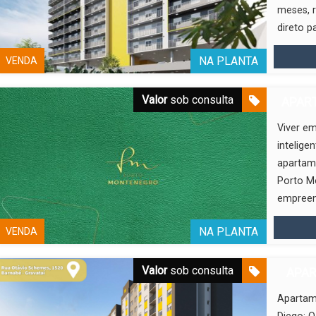
meses, r
direto pa
NA PLANTA
VENDA
Valor
sob consulta
APART
Viver em
intelige
apartame
Porto M
empreen
NA PLANTA
VENDA
Valor
sob consulta
APAR
Apartam