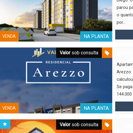
Diego: O
parou pa
o quanto
por...
NA PLANTA
VENDA
Valor
sob consulta
APART
Apartam
Arezzo:
calculou
Se paga
144.000 p
NA PLANTA
VENDA
Valor
sob consulta
Apa