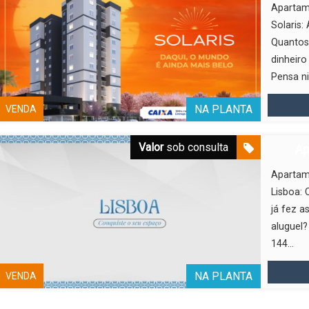
Apartam
Solaris:
Quantos
dinheiro
Pensa nis
NA PLANTA
VENDA
Valor
sob consulta
Ap
Apartam
Lisboa:
já fez a
aluguel
144...
NA PLANTA
VENDA