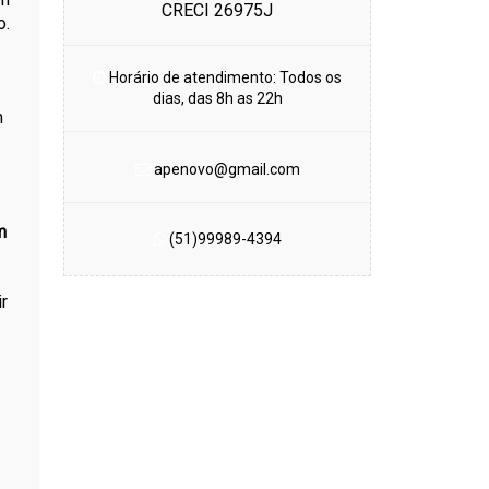
CRECI 26975J
o.
Horário de atendimento: Todos os
dias, das 8h as 22h
m
apenovo@gmail.com
m
(51)99989-4394
ir