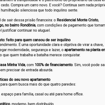
 cedo. Compra um carro novo. E você? Continua sem nada própri
 humilhação silenciosa que todo inquilino sente.
 de sair dessa prisão financeira: o
Residencial Monte Cristo
,
o, no bairro Rondônia
, com condições de pagamento que torna
 justificar continuar no aluguel.
to: feito para quem cansou de ser inquilino
imento. É uma oportunidade clara e objetiva de virar a chave,
tregar modernidade, segurança e lazer, o
apartamento na planta e
o que quem trabalha e batalha merece conquistar.
asa Minha Vida
, com
100% de financiamento
. Sim, você pode sa
sem precisar de entrada absurda.
sticas do seu novo apartamento
 para quem busca mais do que quatro paredes:
: espaço para família, casal ou até para home office.
prático
, moderno, bem distribuído.