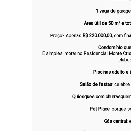
1 vaga de garag
Área útil de 50 m² e to
Preço? Apenas
R$ 220.000,00
, com fin
Condomínio que 
É simples: morar no Residencial Monte Cris
clube
Piscinas adulto e i
Salão de festas
: celebr
Quiosques com churrasqueir
Pet Place
: porque s
Gás central
: 