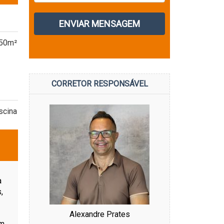
 50m²
CORRETOR RESPONSÁVEL
scina
a
,
Alexandre Prates
em