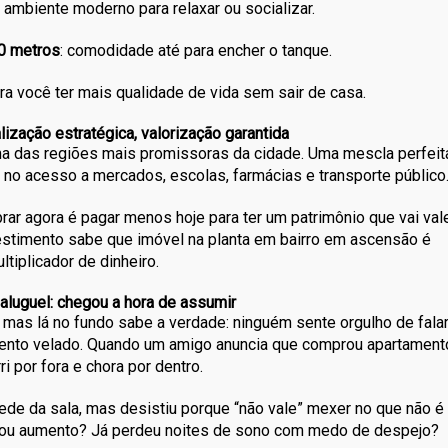
: ambiente moderno para relaxar ou socializar.
0 metros
: comodidade até para encher o tanque.
a você ter mais qualidade de vida sem sair de casa.
lização estratégica, valorização garantida
a das regiões mais promissoras da cidade. Uma mescla perfeit
e no acesso a mercados, escolas, farmácias e transporte público
ar agora é pagar menos hoje para ter um patrimônio que vai val
timento sabe que imóvel na planta em bairro em ascensão é
ltiplicador de dinheiro.
aluguel: chegou a hora de assumir
mas lá no fundo sabe a verdade: ninguém sente orgulho de fala
mento velado. Quando um amigo anuncia que comprou apartament
ri por fora e chora por dentro.
rede da sala, mas desistiu porque “não vale” mexer no que não é
ciou aumento? Já perdeu noites de sono com medo de despejo?