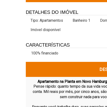
DETALHES DO IMÓVEL
Tipo:
Apartamentos
Banheiro 1
Dorm
Imóvel disponível
CARACTERÍSTICAS
100% financiado
DE
Apartamento na Planta em Novo Hamburgo 
Pense rápido: quanto tempo da sua vida vo
conta. Mil reais por mês, por cinco anos, sã
sem construir nada para vo
Enquanto você trabalha duro, suas parcelas g