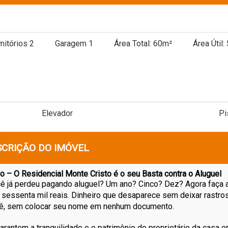
itórios 2
Garagem 1
Área Total: 60m²
Área Útil:
Elevador
Pi
SCRIÇÃO DO IMÓVEL
– O Residencial Monte Cristo é o seu Basta contra o Aluguel
cê já perdeu pagando aluguel? Um ano? Cinco? Dez? Agora faça 
o sessenta mil reais. Dinheiro que desaparece sem deixar rastros
cê, sem colocar seu nome em nenhum documento.
arantem a tranquilidade e o patrimônio do proprietário da casa 